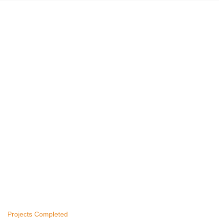
WE PROVIDE THE GUARANTEED
QUALITY
CONSTRUCTION SERVICES FROM
1992
1290
Projects Completed