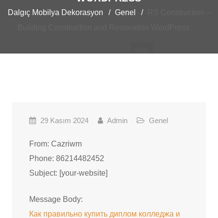
Dalgıç Mobilya Dekorasyon
Genel
RS Construction –
Building Construction and Renovation WordPress
29 Kasım 2024
Admin
Genel
From: Cazriwm
Phone: 86214482452
Subject: [your-website]
Message Body:
Как правильно купить диплом колледжа и