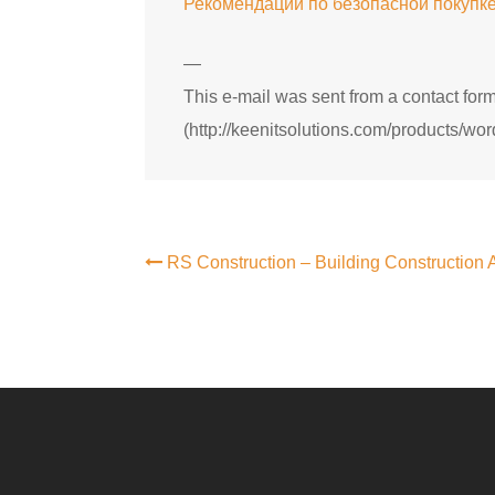
Рекомендации по безопасной покупк
—
This e-mail was sent from a contact f
(http://keenitsolutions.com/products/wor
RS Construction – Building Construction