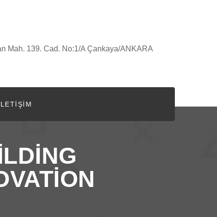
an Mah. 139. Cad. No:1/A Çankaya/ANKARA
İLETIŞIM
ILDING
OVATION