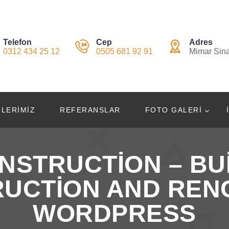
Telefon
Cep
Adres
0312 434 25 12
0505 681 92 91
Mimar Sin
LERIMIZ
REFERANSLAR
FOTO GALERI
NSTRUCTION – BU
UCTION AND REN
WORDPRESS