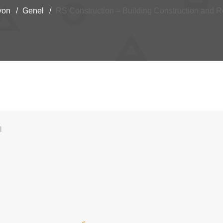
yon
Genel
RS Construction – Building Construction and 
l