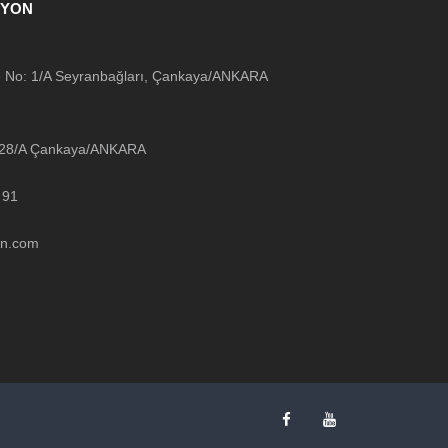
SYON
 No: 1/A Seyranbağları, Çankaya/ANKARA
o:28/A Çankaya/ANKARA
 91
on.com