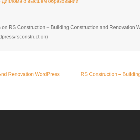
е диплома о высшем образовании
orm on RS Construction – Building Construction and Renovatio
dpress/rsconstruction)
 And Renovation WordPress
RS Construction – Buildi