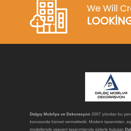
We Will C
LOOKING
Dalgıç Mobilya ve Dekorasyon
2007 yılından bu yan
konusunda hizmet vermektedir. Modern tasarımları, eş
modelleriyle yepyeni tasarımlarıyla sizlerle buluşan
Da