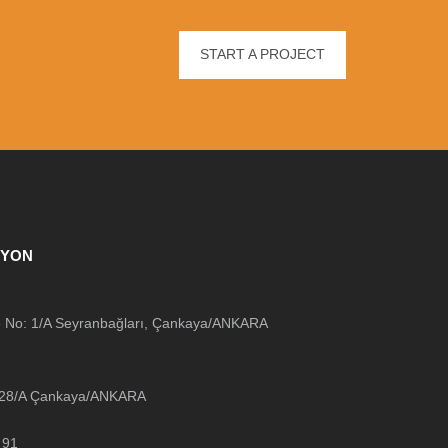
START A PROJECT
SYON
 No: 1/A Seyranbağları, Çankaya/ANKARA
o:28/A Çankaya/ANKARA
 91