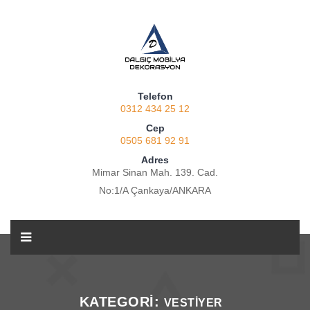
Telefon
0312 434 25 12
Cep
0505 681 92 91
Adres
Mimar Sinan Mah. 139. Cad.
No:1/A Çankaya/ANKARA
KATEGORI:
VESTIYER